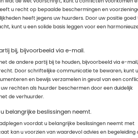
n wat de wet voorschrijft, kunt u conflicten voorkomen e
 heeft u recht op bepaalde beschermingen en voorziening
ijkheden heeft jegens uw huurders. Door uw positie goed 
cht, kunt u een solide basis leggen voor een harmonieuz
j bij, bijvoorbeeld via e-mail.
t de andere partij bij te houden, bijvoorbeeld via e-mail
recht. Door schriftelijke communicatie te bewaren, kunt 
cumenteren en bewijs verzamelen in geval van een conflic
 uw rechten als huurder beschermen door een duidelijk
met de verhuurder.
u belangrijke beslissingen neemt.
raadplegen voordat u belangrijke beslissingen neemt met
caat kan u voorzien van waardevol advies en begeleiding