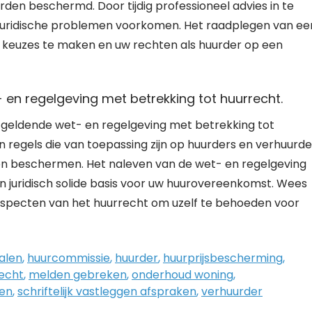
en beschermd. Door tijdig professioneel advies in te
n juridische problemen voorkomen. Het raadplegen van ee
 keuzes te maken en uw rechten als huurder op een
en regelgeving met betrekking tot huurrecht.
de geldende wet- en regelgeving met betrekking tot
 regels die van toepassing zijn op huurders en verhuurde
 en beschermen. Het naleven van de wet- en regelgeving
n juridisch solide basis voor uw huurovereenkomst. Wees
aspecten van het huurrecht om uzelf te behoeden voor
alen
,
huurcommissie
,
huurder
,
huurprijsbescherming
,
recht
,
melden gebreken
,
onderhoud woning
,
en
,
schriftelijk vastleggen afspraken
,
verhuurder