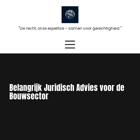
Skip
to
content
"Uw recht, onze expertise – samen voor gerechtigheid."
Belangrijk Juridisch Advies voor de
Bouwsector