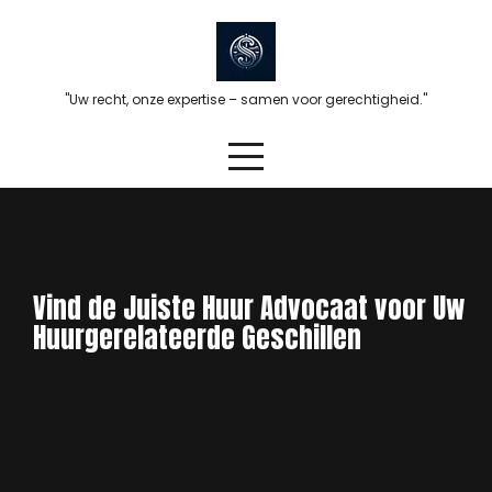
Skip
to
content
"Uw recht, onze expertise – samen voor gerechtigheid."
Vind de Juiste Huur Advocaat voor Uw
Huurgerelateerde Geschillen