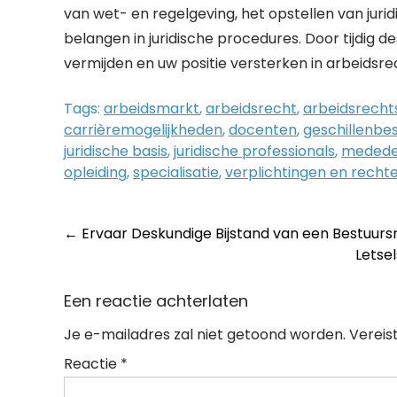
van wet- en regelgeving, het opstellen van ju
belangen in juridische procedures. Door tijdig de
vermijden en uw positie versterken in arbeidsrec
Tags:
arbeidsmarkt
,
arbeidsrecht
,
arbeidsrecht
carrièremogelijkheden
,
docenten
,
geschillenbe
juridische basis
,
juridische professionals
,
medede
opleiding
,
specialisatie
,
verplichtingen en recht
Post
←
Ervaar Deskundige Bijstand van een Bestuur
Letse
navigation
Een reactie achterlaten
Je e-mailadres zal niet getoond worden.
Vereis
Reactie
*