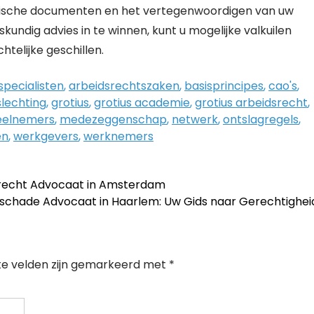
ridische documenten en het vertegenwoordigen van uw
skundig advies in te winnen, kunt u mogelijke valkuilen
htelijke geschillen.
specialisten
,
arbeidsrechtszaken
,
basisprincipes
,
cao's
,
slechting
,
grotius
,
grotius academie
,
grotius arbeidsrecht
,
elnemers
,
medezeggenschap
,
netwerk
,
ontslagregels
,
en
,
werkgevers
,
werknemers
srecht Advocaat in Amsterdam
lschade Advocaat in Haarlem: Uw Gids naar Gerechtighe
te velden zijn gemarkeerd met
*