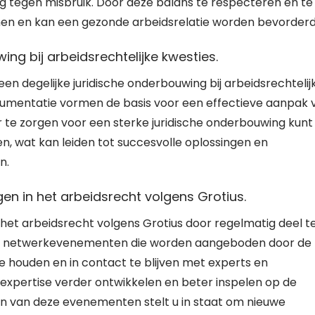
g tegen misbruik. Door deze balans te respecteren en te
en en kan een gezonde arbeidsrelatie worden bevorderd
ng bij arbeidsrechtelijke kwesties.
en degelijke juridische onderbouwing bij arbeidsrechtelij
rgumentatie vormen de basis voor een effectieve aanpak 
r te zorgen voor een sterke juridische onderbouwing kunt
, wat kan leiden tot succesvolle oplossingen en
n.
gen in het arbeidsrecht volgens Grotius.
n het arbeidsrecht volgens Grotius door regelmatig deel t
 en netwerkevenementen die worden aangeboden door de
 houden en in contact te blijven met experts en
expertise verder ontwikkelen en beter inspelen op de
en van deze evenementen stelt u in staat om nieuwe