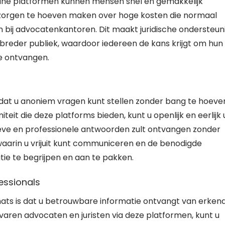
line platformen kunnen mensen snel en gemakkelijk
ch zorgen te hoeven maken over hoge kosten die normaal
bij advocatenkantoren. Dit maakt juridische ondersteun
breder publiek, waardoor iedereen de kans krijgt om hun
te ontvangen.
is dat u anoniem vragen kunt stellen zonder bang te hoeve
teit die deze platforms bieden, kunt u openlijk en eerlijk
tieve en professionele antwoorden zult ontvangen zonder
 waarin u vrijuit kunt communiceren en de benodigde
atie te begrijpen en aan te pakken.
essionals
chats is dat u betrouwbare informatie ontvangt van erken
varen advocaten en juristen via deze platformen, kunt u