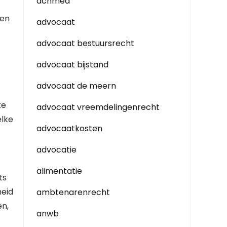
achmea
gen
advocaat
advocaat bestuursrecht
advocaat bijstand
advocaat de meern
te
advocaat vreemdelingenrecht
elke
advocaatkosten
advocatie
alimentatie
ts
heid
ambtenarenrecht
en,
anwb