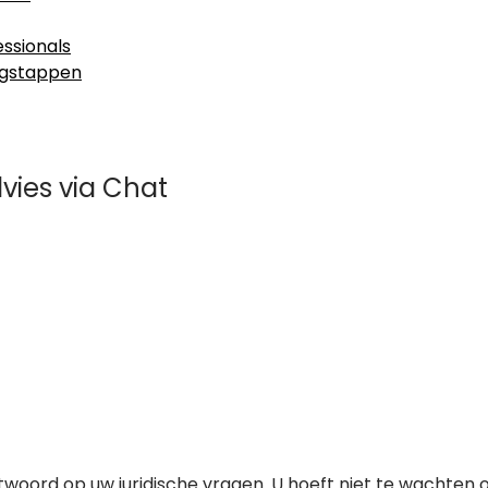
ssionals
olgstappen
vies via Chat
 antwoord op uw juridische vragen. U hoeft niet te wachten 