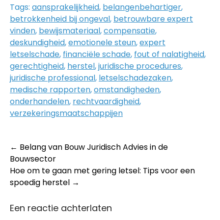
Tags:
aansprakelijkheid
,
belangenbehartiger
,
betrokkenheid bij ongeval
,
betrouwbare expert
vinden
,
bewijsmateriaal
,
compensatie
,
deskundigheid
,
emotionele steun
,
expert
letselschade
,
financiële schade
,
fout of nalatigheid
,
gerechtigheid
,
herstel
,
juridische procedures
,
juridische professional
,
letselschadezaken
,
medische rapporten
,
omstandigheden
,
onderhandelen
,
rechtvaardigheid
,
verzekeringsmaatschappijen
Post
←
Belang van Bouw Juridisch Advies in de
Bouwsector
navigation
Hoe om te gaan met gering letsel: Tips voor een
spoedig herstel
→
Een reactie achterlaten