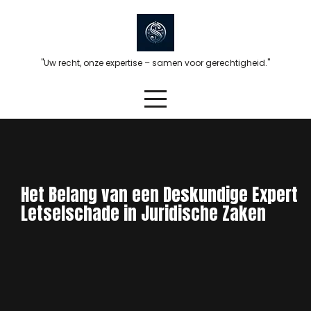
Skip
to
content
"Uw recht, onze expertise – samen voor gerechtigheid."
Het Belang van een Deskundige Expert
Letselschade in Juridische Zaken