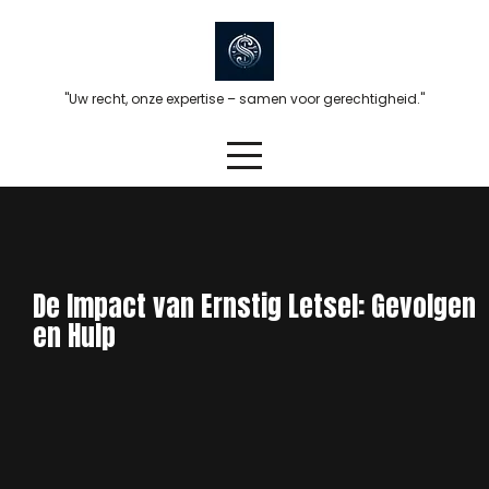
Skip
to
content
"Uw recht, onze expertise – samen voor gerechtigheid."
De Impact van Ernstig Letsel: Gevolgen
en Hulp