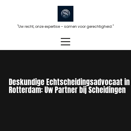
Skip
to
content
"Uw recht, onze expertise – samen voor gerechtigheid."
Deskundige Echtscheidingsadvocaat in
Rotterdam: Uw Partner bij Scheidingen