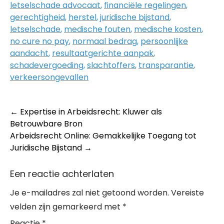
letselschade advocaat
,
financiële regelingen
,
gerechtigheid
,
herstel
,
juridische bijstand
,
letselschade
,
medische fouten
,
medische kosten
,
no cure no pay
,
normaal bedrag
,
persoonlijke
aandacht
,
resultaatgerichte aanpak
,
schadevergoeding
,
slachtoffers
,
transparantie
,
verkeersongevallen
Post
←
Expertise in Arbeidsrecht: Kluwer als
Betrouwbare Bron
navigation
Arbeidsrecht Online: Gemakkelijke Toegang tot
Juridische Bijstand
→
Een reactie achterlaten
Je e-mailadres zal niet getoond worden.
Vereiste
velden zijn gemarkeerd met
*
Reactie
*