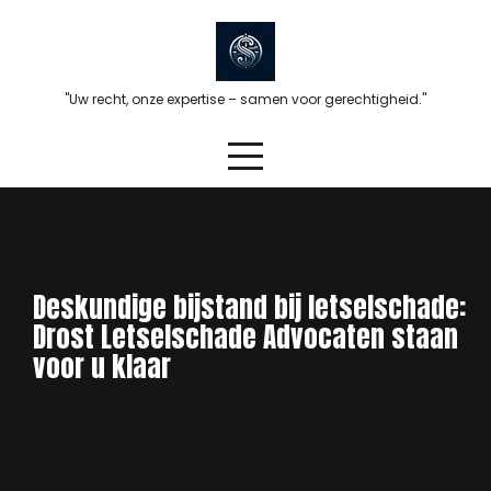
Skip
to
content
"Uw recht, onze expertise – samen voor gerechtigheid."
Deskundige bijstand bij letselschade:
Drost Letselschade Advocaten staan
voor u klaar