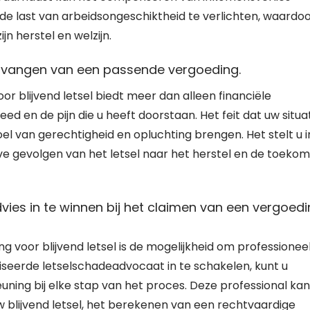
 de last van arbeidsongeschiktheid te verlichten, waardo
n herstel en welzijn.
ontvangen van een passende vergoeding.
 blijvend letsel biedt meer dan alleen financiële
ed en de pijn die u heeft doorstaan. Het feit dat uw situa
 van gerechtigheid en opluchting brengen. Het stelt u i
e gevolgen van het letsel naar het herstel en de toekom
dvies in te winnen bij het claimen van een vergoed
 voor blijvend letsel is de mogelijkheid om professionee
aliseerde letselschadeadvocaat in te schakelen, kunt u
ning bij elke stap van het proces. Deze professional kan
w blijvend letsel, het berekenen van een rechtvaardige