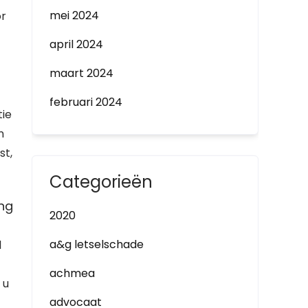
mei 2024
or
april 2024
maart 2024
februari 2024
tie
n
st,
Categorieën
ing
2020
a&g letselschade
l
achmea
 u
advocaat