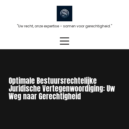
Skip
to
content
"Uw recht, onze expertise – samen voor gerechtigheid."
Optimale Bestuursrechtelijke
Juridische Vertegenwoordiging: Uw
Weg naar Gerechtigheid