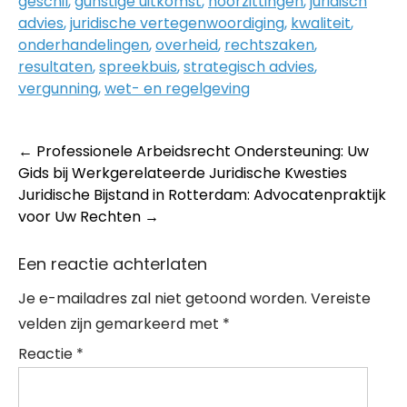
geschil
,
gunstige uitkomst
,
hoorzittingen
,
juridisch
advies
,
juridische vertegenwoordiging
,
kwaliteit
,
onderhandelingen
,
overheid
,
rechtszaken
,
resultaten
,
spreekbuis
,
strategisch advies
,
vergunning
,
wet- en regelgeving
Post
←
Professionele Arbeidsrecht Ondersteuning: Uw
Gids bij Werkgerelateerde Juridische Kwesties
navigation
Juridische Bijstand in Rotterdam: Advocatenpraktijk
voor Uw Rechten
→
Een reactie achterlaten
Je e-mailadres zal niet getoond worden.
Vereiste
velden zijn gemarkeerd met
*
Reactie
*