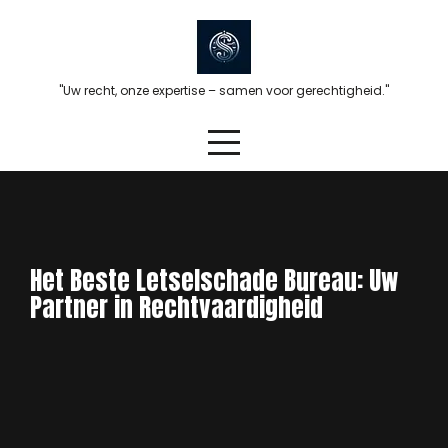
Skip
to
content
"Uw recht, onze expertise – samen voor gerechtigheid."
Het Beste Letselschade Bureau: Uw
Partner in Rechtvaardigheid