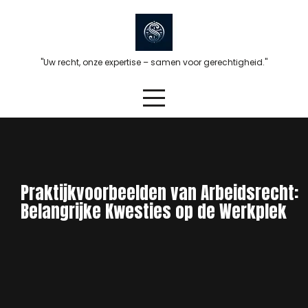
Skip
to
content
"Uw recht, onze expertise – samen voor gerechtigheid."
Praktijkvoorbeelden van Arbeidsrecht:
Belangrijke Kwesties op de Werkplek