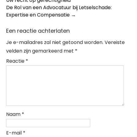
Uw recht op gerechtigheid
navigation
De Rol van een Advocatuur bij Letselschade:
Expertise en Compensatie
→
Een reactie achterlaten
Je e-mailadres zal niet getoond worden.
Vereiste
velden zijn gemarkeerd met
*
Reactie
*
Naam
*
E-mail
*