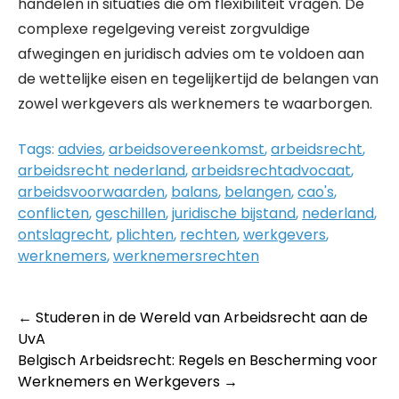
handelen in situaties die om flexibiliteit vragen. De
complexe regelgeving vereist zorgvuldige
afwegingen en juridisch advies om te voldoen aan
de wettelijke eisen en tegelijkertijd de belangen van
zowel werkgevers als werknemers te waarborgen.
Tags:
advies
,
arbeidsovereenkomst
,
arbeidsrecht
,
arbeidsrecht nederland
,
arbeidsrechtadvocaat
,
arbeidsvoorwaarden
,
balans
,
belangen
,
cao's
,
conflicten
,
geschillen
,
juridische bijstand
,
nederland
,
ontslagrecht
,
plichten
,
rechten
,
werkgevers
,
werknemers
,
werknemersrechten
Post
←
Studeren in de Wereld van Arbeidsrecht aan de
UvA
navigation
Belgisch Arbeidsrecht: Regels en Bescherming voor
Werknemers en Werkgevers
→