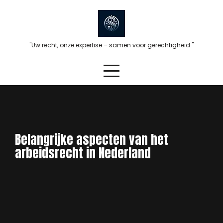
Skip
to
content
"Uw recht, onze expertise – samen voor gerechtigheid."
Belangrijke aspecten van het
arbeidsrecht in Nederland