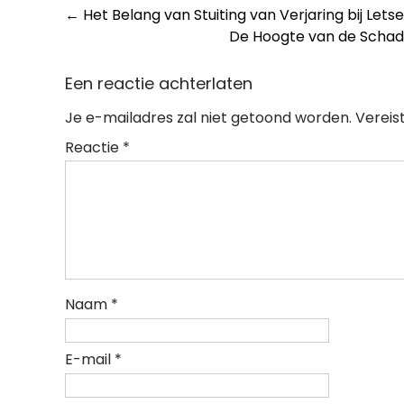
Post
←
Het Belang van Stuiting van Verjaring bij Let
De Hoogte van de Schade
navigation
Een reactie achterlaten
Je e-mailadres zal niet getoond worden.
Vereis
Reactie
*
Naam
*
E-mail
*