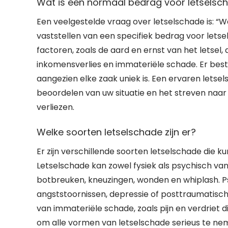
Wat is een normaal bedrag voor letselsc
Een veelgestelde vraag over letselschade is: “
vaststellen van een specifiek bedrag voor letse
factoren, zoals de aard en ernst van het letsel,
inkomensverlies en immateriële schade. Er bes
aangezien elke zaak uniek is. Een ervaren letse
beoordelen van uw situatie en het streven naa
verliezen.
Welke soorten letselschade zijn er?
Er zijn verschillende soorten letselschade die k
Letselschade kan zowel fysiek als psychisch van 
botbreuken, kneuzingen, wonden en whiplash. Ps
angststoornissen, depressie of posttraumatische
van immateriële schade, zoals pijn en verdriet d
om alle vormen van letselschade serieus te nem