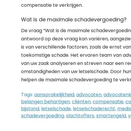
compensatie te verkrijgen.
Wat is de maximale schadevergoeding?
De vraag “Wat is de maximale schadevergoeding?
antwoord op deze vraag kan variëren, aangezi
is van verschillende factoren, zoals de ernst va
toekomstige schade. Het ervaren team van advo
van uw zaak analyseren en streven naar een rec
omstandigheden van uw letselschade. Door hun ex
helpen de maximale schadevergoeding te verkri
Tags:
aansprakelijkheid
,
advocaten
,
advocatenk
belangen behartigen
,
cliënten
,
compensatie
,
c
bijstand
,
letselschade
,
letselschaderecht
,
medis
schadevergoeding
,
slachtoffers
,
smartengeld
,
v