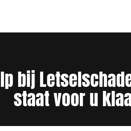
p bij Letselschad
staat voor u kla