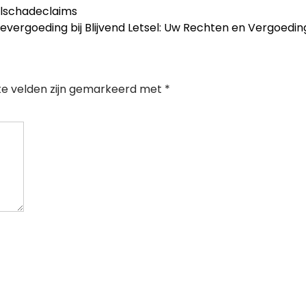
selschadeclaims
vergoeding bij Blijvend Letsel: Uw Rechten en Vergoedi
te velden zijn gemarkeerd met
*