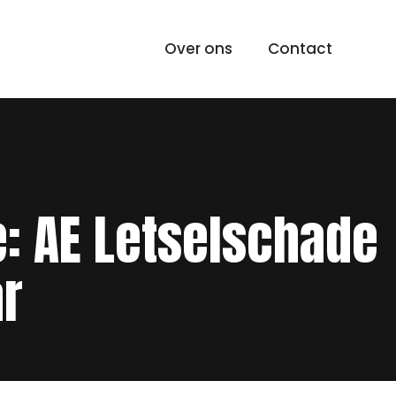
Over ons
Contact
e: AE Letselschade
ar