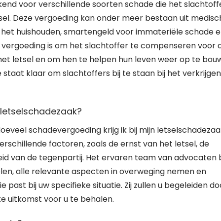
kend voor verschillende soorten schade die het slachtoff
tsel. Deze vergoeding kan onder meer bestaan uit medisc
in het huishouden, smartengeld voor immateriële schade 
 vergoeding is om het slachtoffer te compenseren voor 
 het letsel en om hen te helpen hun leven weer op te bo
staat klaar om slachtoffers bij te staan bij het verkrijgen
n letselschadezaak?
Hoeveel schadevergoeding krijg ik bij mijn letselschadezaa
rschillende factoren, zoals de ernst van het letsel, de
id van de tegenpartij. Het ervaren team van advocaten b
elen, alle relevante aspecten in overweging nemen en
ast bij uw specifieke situatie. Zij zullen u begeleiden do
e uitkomst voor u te behalen.