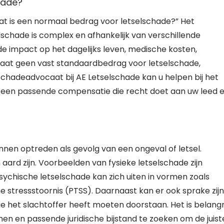
hade?
Wat is een normaal bedrag voor letselschade?” Het
lschade is complex en afhankelijk van verschillende
 de impact op het dagelijks leven, medische kosten,
taat geen vast standaardbedrag voor letselschade,
lschadeadvocaat bij AE Letselschade kan u helpen bij het
r een passende compensatie die recht doet aan uw leed 
unnen optreden als gevolg van een ongeval of letsel.
aard zijn. Voorbeelden van fysieke letselschade zijn
ychische letselschade kan zich uiten in vormen zoals
 stressstoornis (PTSS). Daarnaast kan er ook sprake zijn
ie het slachtoffer heeft moeten doorstaan. Het is belangr
en en passende juridische bijstand te zoeken om de juist