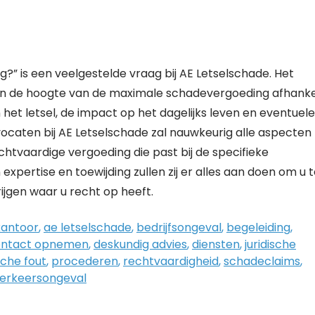
” is een veelgestelde vraag bij AE Letselschade. Het
en de hoogte van de maximale schadevergoeding afhankel
n het letsel, de impact op het dagelijks leven en eventuele
caten bij AE Letselschade zal nauwkeurig alle aspecten
htvaardige vergoeding die past bij de specifieke
pertise en toewijding zullen zij er alles aan doen om u 
jgen waar u recht op heeft.
antoor
,
ae letselschade
,
bedrijfsongeval
,
begeleiding
,
ontact opnemen
,
deskundig advies
,
diensten
,
juridische
che fout
,
procederen
,
rechtvaardigheid
,
schadeclaims
,
erkeersongeval