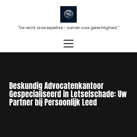
Skip
to
content
"Uw recht, onze expertise – samen voor gerechtigheid."
Deskundig Advocatenkantoor
Gespecialiseerd in Letselschade: Uw
Partner bij Persoonlijk Leed