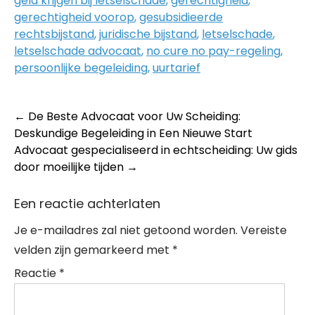
geld krijgen bij letselschade
,
gerechtigheid
,
gerechtigheid voorop
,
gesubsidieerde
rechtsbijstand
,
juridische bijstand
,
letselschade
,
letselschade advocaat
,
no cure no pay-regeling
,
persoonlijke begeleiding
,
uurtarief
Post
←
De Beste Advocaat voor Uw Scheiding:
Deskundige Begeleiding in Een Nieuwe Start
navigation
Advocaat gespecialiseerd in echtscheiding: Uw gids
door moeilijke tijden
→
Een reactie achterlaten
Je e-mailadres zal niet getoond worden.
Vereiste
velden zijn gemarkeerd met
*
Reactie
*