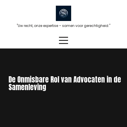
Skip
to
content
"Uw recht, onze expertise – samen voor gerechtigheid."
De Onmisbare Rol van Advocaten in de
Samenleving