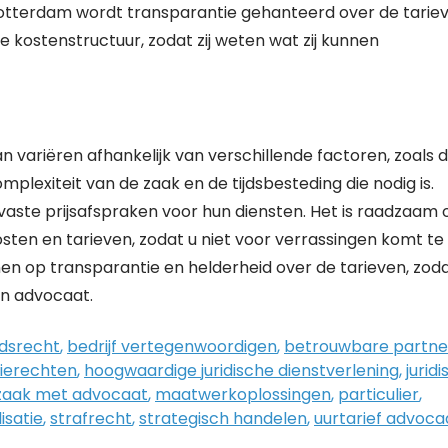
 Rotterdam wordt transparantie gehanteerd over de tarie
 kostenstructuur, zodat zij weten wat zij kunnen
n variëren afhankelijk van verschillende factoren, zoals 
mplexiteit van de zaak en de tijdsbesteding die nodig is.
aste prijsafspraken voor hun diensten. Het is raadzaam
sten en tarieven, zodat u niet voor verrassingen komt te
en op transparantie en helderheid over de tarieven, zoda
en advocaat.
dsrecht
,
bedrijf vertegenwoordigen
,
betrouwbare partne
fierechten
,
hoogwaardige juridische dienstverlening
,
juridi
zaak met advocaat
,
maatwerkoplossingen
,
particulier
,
isatie
,
strafrecht
,
strategisch handelen
,
uurtarief advoca