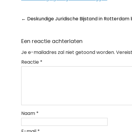
Post
←
Deskundige Juridische Bijstand in Rotterdam
navigation
Een reactie achterlaten
Je e-mailadres zal niet getoond worden.
Vereis
Reactie
*
Naam
*
E-mail
*