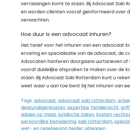
verrassingen komt te staan. Bij Advocaat Saki
en worden cliënten vooraf geïnformeerd over de
verwachten.
Hoe duur is een advocaat inhuren?
Het tarief voor het inhuren van een advocaat ka
ervaring en specialisatie van de advocaat, de co
Advocaten hanteren doorgaans uurtarieven of v
vooraf duidelijke afspraken te maken over de ko
staan. Bij Advocaat Saki Rotterdam kunt u reken
weet waar u aan toe bent bij het inhuren van e
Tags:
advocaat
,
advocaat saki rotterdam
,
arbei
deskundigenkosten
,
expertise
,
familierecht
,
grif
advies op maat
,
juridische zaken
,
kosten rechts
persoonlijke benadering
,
saki rotterdam
,
special
wet- en regelgeving helder uitleggen