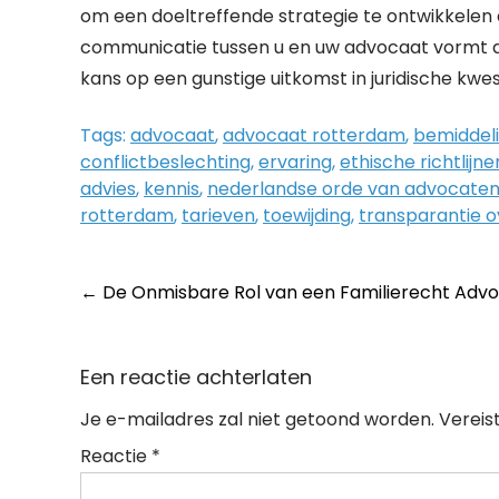
om een doeltreffende strategie te ontwikkelen di
communicatie tussen u en uw advocaat vormt d
kans op een gunstige uitkomst in juridische kwes
Tags:
advocaat
,
advocaat rotterdam
,
bemiddel
conflictbeslechting
,
ervaring
,
ethische richtlijne
advies
,
kennis
,
nederlandse orde van advocate
rotterdam
,
tarieven
,
toewijding
,
transparantie o
Post
←
De Onmisbare Rol van een Familierecht Advo
navigation
Een reactie achterlaten
Je e-mailadres zal niet getoond worden.
Vereis
Reactie
*