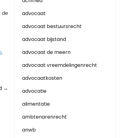
achmea
t de
advocaat
advocaat bestuursrecht
advocaat bijstand
n
,
advocaat de meern
advocaat vreemdelingenrecht
advocaatkosten
id
→
advocatie
alimentatie
ambtenarenrecht
anwb