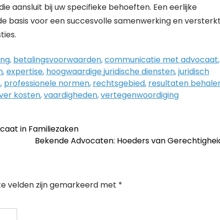
e aansluit bij uw specifieke behoeften. Een eerlijke
e basis voor een succesvolle samenwerking en versterk
ties.
ing
,
betalingsvoorwaarden
,
communicatie met advocaat
,
n
,
expertise
,
hoogwaardige juridische diensten
,
juridisch
n
,
professionele normen
,
rechtsgebied
,
resultaten behale
ver kosten
,
vaardigheden
,
vertegenwoordiging
caat in Familiezaken
Bekende Advocaten: Hoeders van Gerechtighe
te velden zijn gemarkeerd met
*