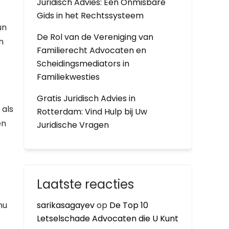
Juridisch Advies: Een Onmisbare
Gids in het Rechtssysteem
un
De Rol van de Vereniging van
n
Familierecht Advocaten en
Scheidingsmediators in
Familiekwesties
Gratis Juridisch Advies in
 als
Rotterdam: Vind Hulp bij Uw
en
Juridische Vragen
Laatste reacties
nu
sarikasagayev
op
De Top 10
Letselschade Advocaten die U Kunt