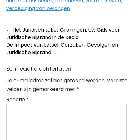
uurtarief advocaat
,
uurtarieven
,
vaste tarieven
,
verdediging van belangen
Post
←
Het Juridisch Loket Groningen: Uw Gids voor
Juridische Bijstand in de Regio
navigation
De Impact van Letsel: Oorzaken, Gevolgen en
Juridische Bijstand
→
Een reactie achterlaten
Je e-mailadres zal niet getoond worden.
Vereiste
velden zijn gemarkeerd met
*
Reactie
*