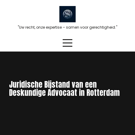
Skip
to
content
"Uw recht, onze expertise – samen voor gerechtigheid."
Juridische Bijstand van een
Deskundige Advocaat in Rotterdam