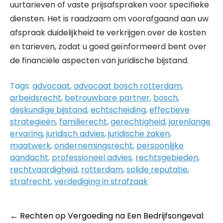
uurtarieven of vaste prijsafspraken voor specifieke
diensten. Het is raadzaam om voorafgaand aan uw
afspraak duidelijkheid te verkrijgen over de kosten
en tarieven, zodat u goed geïnformeerd bent over
de financiële aspecten van juridische bijstand.
Tags:
advocaat
,
advocaat bosch rotterdam
,
arbeidsrecht
,
betrouwbare partner
,
bosch
,
deskundige bijstand
,
echtscheiding
,
effectieve
strategieën
,
familierecht
,
gerechtigheid
,
jarenlange
ervaring
,
juridisch advies
,
juridische zaken
,
maatwerk
,
ondernemingsrecht
,
persoonlijke
aandacht
,
professioneel advies
,
rechtsgebieden
,
rechtvaardigheid
,
rotterdam
,
solide reputatie
,
strafrecht
,
verdediging in strafzaak
Post
←
Rechten op Vergoeding na Een Bedrijfsongeval: