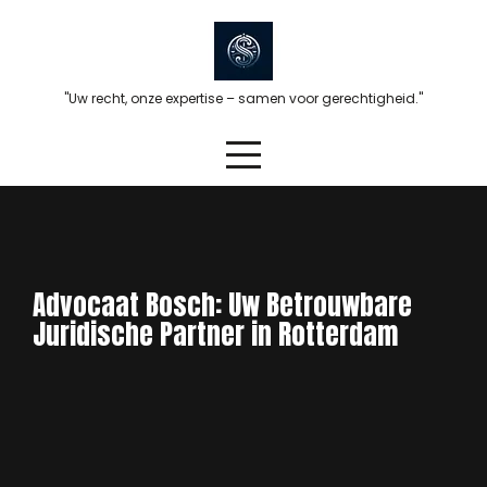
Skip
to
content
"Uw recht, onze expertise – samen voor gerechtigheid."
Advocaat Bosch: Uw Betrouwbare
Juridische Partner in Rotterdam