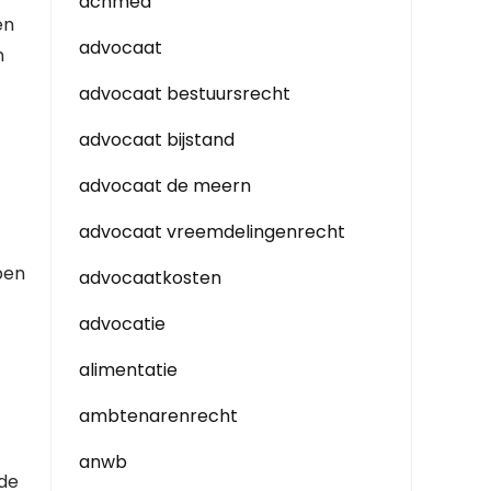
achmea
en
advocaat
n
advocaat bestuursrecht
advocaat bijstand
advocaat de meern
advocaat vreemdelingenrecht
pen
advocaatkosten
advocatie
alimentatie
ambtenarenrecht
anwb
 de