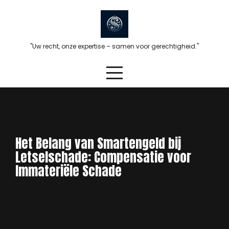
Skip
to
content
"Uw recht, onze expertise – samen voor gerechtigheid."
Het Belang van Smartengeld bij
Letselschade: Compensatie voor
Immateriële Schade