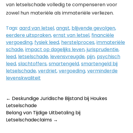
van letselschade volledig te compenseren voor
zowel hun materiële als immateriële verliezen.
Tags:
aard van letsel
,
angst
,
blijvende gevolgen
,
eerdere uitspraken
,
ernst van letsel
,
financiële
vergoeding
,
fysiek leed
,
herstelproces
,
immateriële
schade
,
impact op dagelijks leven
,
jurisprudentie
,
leed
,
letselschade
,
levensvreugde
,
pijn
,
psychisch
leed
,
slachtoffers
,
smartengeld
,
smartengeld bij
letselschade
,
verdriet
,
vergoeding
,
verminderde
levenskwaliteit
Post
←
Deskundige Juridische Bijstand bij Houkes
Letselschade
navigation
Belang van Tijdige Uitbetaling bij
Letselschadeclaims
→