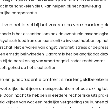
in te schakelen die u kan helpen bij het nauwkeurig
erlijke compensatie.
van het letsel bij het vaststellen van smartengel
lschade is het essentieel om ook de eventuele psychologi
Psychisch leed kan een aanzienlijke invloed hebben op he
schat. Het ervaren van angst, verdriet, stress of depress
even ernstig beïnvloeden. Daarom is het belangrijk dat dez
ij de berekening van smartengeld, zodat recht wordt
eeft gehad op het slachtoffer.
nen en jurisprudentie omtrent smartengeldberekeni
wettelijke richtlijnen en jurisprudentie met betrekking tot
 Door inzicht te hebben in eerdere rechterlijke uitsprak
eld krijgen van wat een redelijke vergoeding zou kunnen zi