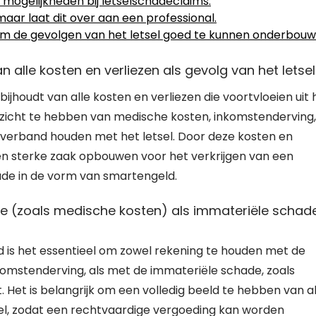
 mogelijkheden bij letselschadeclaims.
maar laat dit over aan een professional.
 om de gevolgen van het letsel goed te kunnen onderbouw
alle kosten en verliezen als gevolg van het letsel
jhoudt van alle kosten en verliezen die voortvloeien uit 
erzicht te hebben van medische kosten, inkomstenderving,
t verband houden met het letsel. Door deze kosten en
en sterke zaak opbouwen voor het verkrijgen van een
de in de vorm van smartengeld.
e (zoals medische kosten) als immateriële schad
 is het essentieel om zowel rekening te houden met de
komstenderving, als met de immateriële schade, zoals
 Het is belangrijk om een volledig beeld te hebben van al
tsel, zodat een rechtvaardige vergoeding kan worden