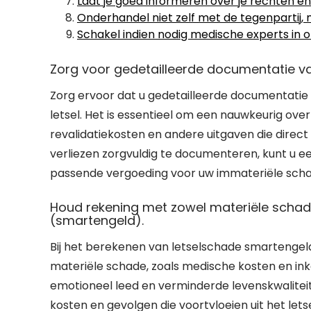
Laat je goed informeren over je rechten en
Onderhandel niet zelf met de tegenpartij, 
Schakel indien nodig medische experts in
Zorg voor gedetailleerde documentatie van 
Zorg ervoor dat u gedetailleerde documentatie bi
letsel. Het is essentieel om een nauwkeurig ov
revalidatiekosten en andere uitgaven die direc
verliezen zorgvuldig te documenteren, kunt u e
passende vergoeding voor uw immateriële scha
Houd rekening met zowel materiële schad
(smartengeld).
Bij het berekenen van letselschade smartengeld
materiële schade, zoals medische kosten en in
emotioneel leed en verminderde levenskwaliteit.
kosten en gevolgen die voortvloeien uit het le