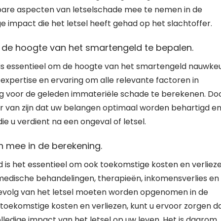
tbare aspecten van letselschade mee te nemen in de
 impact die het letsel heeft gehad op het slachtoffer.
 de hoogte van het smartengeld te bepalen.
 is essentieel om de hoogte van het smartengeld nauwkeu
 expertise en ervaring om alle relevante factoren in
ng voor de geleden immateriële schade te berekenen. Do
ker van zijn dat uw belangen optimaal worden behartigd e
 u verdient na een ongeval of letsel.
n mee in de berekening.
 is het essentieel om ook toekomstige kosten en verliez
edische behandelingen, therapieën, inkomensverlies en
 gevolg van het letsel moeten worden opgenomen in de
toekomstige kosten en verliezen, kunt u ervoor zorgen d
olledige impact van het letsel op uw leven. Het is daarom