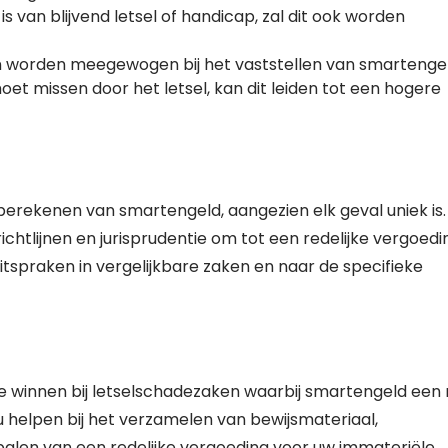
is van blijvend letsel of handicap, zal dit ook worden
n worden meegewogen bij het vaststellen van smartengel
oet missen door het letsel, kan dit leiden tot een hogere
erekenen van smartengeld, aangezien elk geval uniek is.
htlijnen en jurisprudentie om tot een redelijke vergoedi
tspraken in vergelijkbare zaken en naar de specifieke
 te winnen bij letselschadezaken waarbij smartengeld een 
 helpen bij het verzamelen van bewijsmateriaal,
alen van een redelijke vergoeding voor uw immateriële