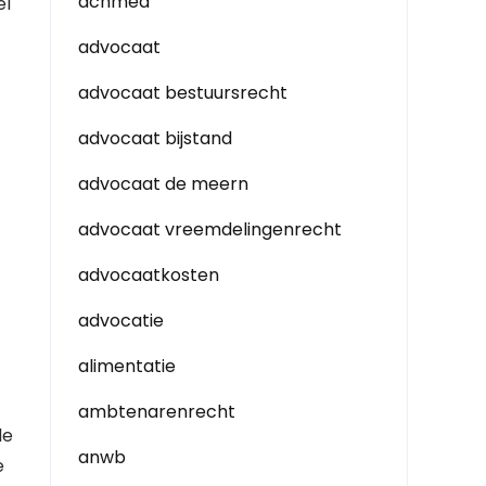
achmea
el
advocaat
advocaat bestuursrecht
advocaat bijstand
advocaat de meern
t
advocaat vreemdelingenrecht
advocaatkosten
advocatie
alimentatie
ambtenarenrecht
de
anwb
e