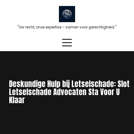
Skip
to
content
"Uw recht, onze expertise – samen voor gerechtigheid."
Deskundige Hulp bij Letselschade: Slot
Letselschade Advocaten Sta Voor U
Klaar