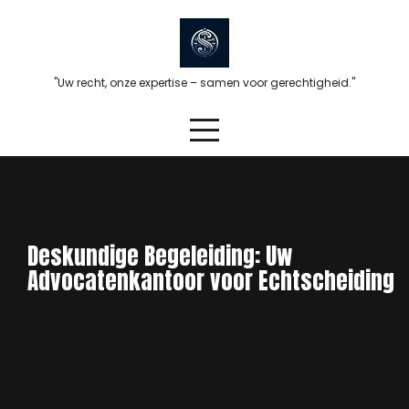
Skip
to
content
"Uw recht, onze expertise – samen voor gerechtigheid."
Deskundige Begeleiding: Uw
Advocatenkantoor voor Echtscheiding