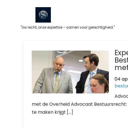
Skip
to
content
"Uw recht, onze expertise – samen voor gerechtigheid."
Exp
Bes
met
04 ap
bestu
Advoc
met de Overheid Advocaat Bestuursrecht: U
te maken krijgt […]