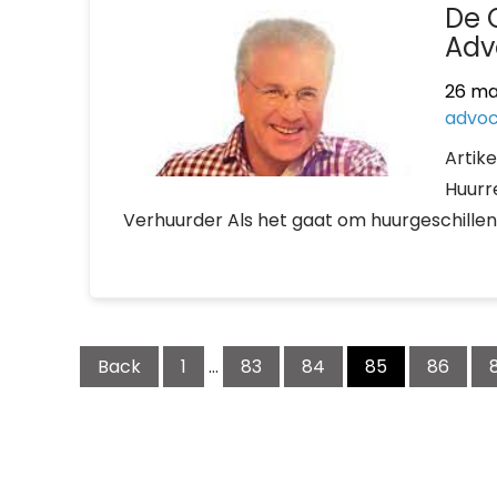
De 
Adv
26 ma
advo
Artik
Huurr
Verhuurder Als het gaat om huurgeschillen
Berichtnavigatie
Back
1
…
83
84
85
86