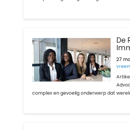
De 
Imm
27 ma
vreem
Artik
Advoc
complex en gevoelig onderwerp dat wereldwi