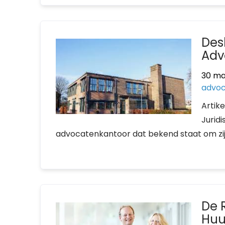
Des
Adv
30 ma
advo
Artik
Jurid
advocatenkantoor dat bekend staat om zijn
De 
Huu