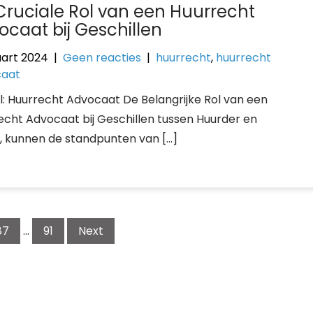
Cruciale Rol van een Huurrecht
ocaat bij Geschillen
art 2024
|
Geen reacties
|
huurrecht
,
huurrecht
caat
el: Huurrecht Advocaat De Belangrijke Rol van een
echt Advocaat bij Geschillen tussen Huurder en
, kunnen de standpunten van […]
87
…
91
Next