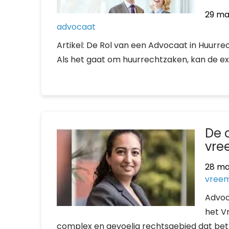
29 ma
advocaat
Artikel: De Rol van een Advocaat in Huurr
Als het gaat om huurrechtzaken, kan de ex
De 
vre
28 ma
vreem
Advoc
het V
complex en gevoelig rechtsgebied dat betr