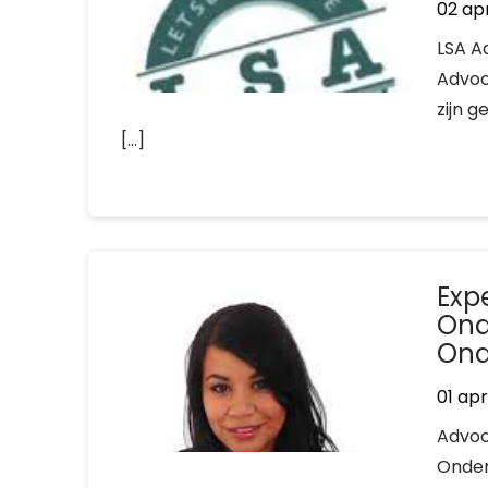
02 apr
LSA A
Advoc
zijn g
[…]
Exp
Ond
Ond
01 apr
Advoc
Onder