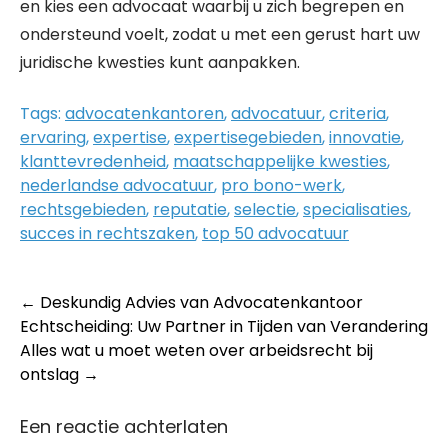
en kies een advocaat waarbij u zich begrepen en
ondersteund voelt, zodat u met een gerust hart uw
juridische kwesties kunt aanpakken.
Tags:
advocatenkantoren
,
advocatuur
,
criteria
,
ervaring
,
expertise
,
expertisegebieden
,
innovatie
,
klanttevredenheid
,
maatschappelijke kwesties
,
nederlandse advocatuur
,
pro bono-werk
,
rechtsgebieden
,
reputatie
,
selectie
,
specialisaties
,
succes in rechtszaken
,
top 50 advocatuur
Post
←
Deskundig Advies van Advocatenkantoor
Echtscheiding: Uw Partner in Tijden van Verandering
navigation
Alles wat u moet weten over arbeidsrecht bij
ontslag
→
Een reactie achterlaten