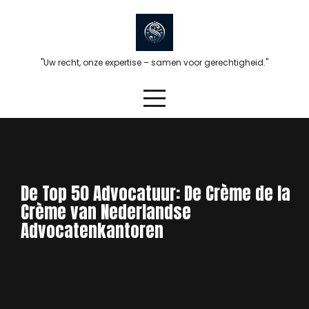
Skip
to
content
"Uw recht, onze expertise – samen voor gerechtigheid."
De Top 50 Advocatuur: De Crème de la
Crème van Nederlandse
Advocatenkantoren