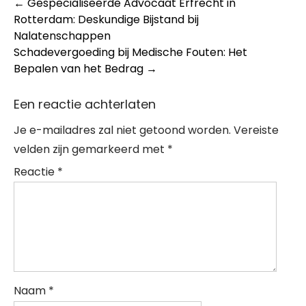
Post
←
Gespecialiseerde Advocaat Erfrecht in
Rotterdam: Deskundige Bijstand bij
navigation
Nalatenschappen
Schadevergoeding bij Medische Fouten: Het
Bepalen van het Bedrag
→
Een reactie achterlaten
Je e-mailadres zal niet getoond worden.
Vereiste
velden zijn gemarkeerd met
*
Reactie
*
Naam
*