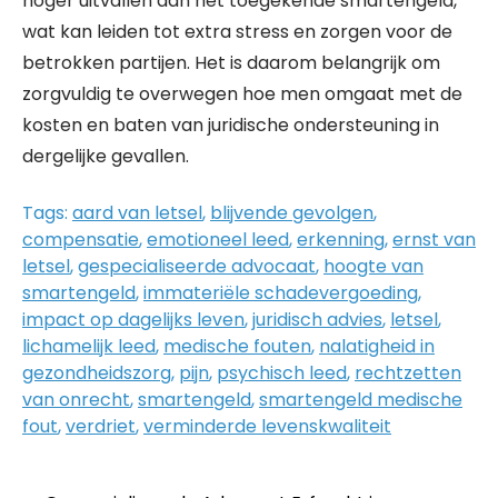
hoger uitvallen dan het toegekende smartengeld,
wat kan leiden tot extra stress en zorgen voor de
betrokken partijen. Het is daarom belangrijk om
zorgvuldig te overwegen hoe men omgaat met de
kosten en baten van juridische ondersteuning in
dergelijke gevallen.
Tags:
aard van letsel
,
blijvende gevolgen
,
compensatie
,
emotioneel leed
,
erkenning
,
ernst van
letsel
,
gespecialiseerde advocaat
,
hoogte van
smartengeld
,
immateriële schadevergoeding
,
impact op dagelijks leven
,
juridisch advies
,
letsel
,
lichamelijk leed
,
medische fouten
,
nalatigheid in
gezondheidszorg
,
pijn
,
psychisch leed
,
rechtzetten
van onrecht
,
smartengeld
,
smartengeld medische
fout
,
verdriet
,
verminderde levenskwaliteit