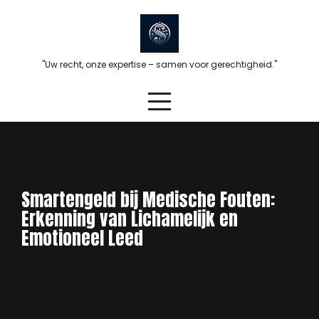
Skip
to
content
"Uw recht, onze expertise – samen voor gerechtigheid."
Smartengeld bij Medische Fouten:
Erkenning van Lichamelijk en
Emotioneel Leed