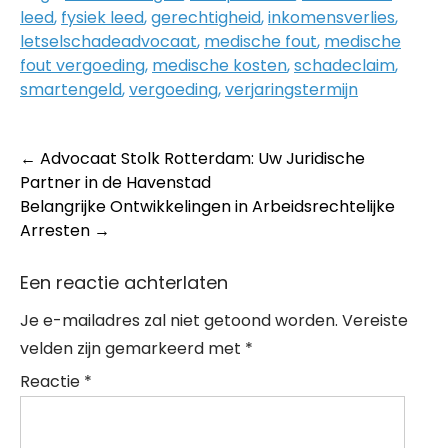
leed
,
fysiek leed
,
gerechtigheid
,
inkomensverlies
,
letselschadeadvocaat
,
medische fout
,
medische
fout vergoeding
,
medische kosten
,
schadeclaim
,
smartengeld
,
vergoeding
,
verjaringstermijn
Post
←
Advocaat Stolk Rotterdam: Uw Juridische
Partner in de Havenstad
navigation
Belangrijke Ontwikkelingen in Arbeidsrechtelijke
Arresten
→
Een reactie achterlaten
Je e-mailadres zal niet getoond worden.
Vereiste
velden zijn gemarkeerd met
*
Reactie
*