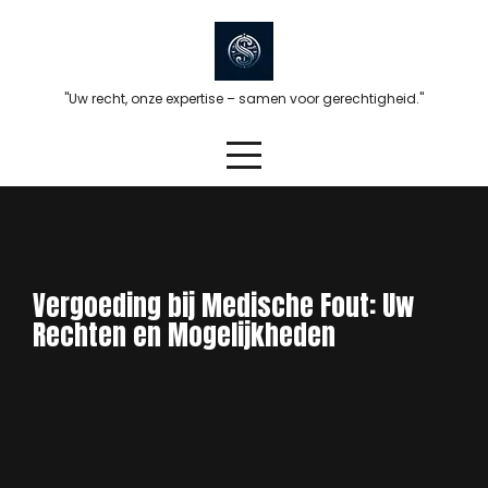
Skip
to
content
"Uw recht, onze expertise – samen voor gerechtigheid."
Vergoeding bij Medische Fout: Uw
Rechten en Mogelijkheden