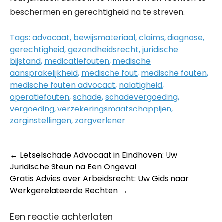
beschermen en gerechtigheid na te streven.
Tags:
advocaat
,
bewijsmateriaal
,
claims
,
diagnose
,
gerechtigheid
,
gezondheidsrecht
,
juridische
bijstand
,
medicatiefouten
,
medische
aansprakelijkheid
,
medische fout
,
medische fouten
,
medische fouten advocaat
,
nalatigheid
,
operatiefouten
,
schade
,
schadevergoeding
,
vergoeding
,
verzekeringsmaatschappijen
,
zorginstellingen
,
zorgverlener
Post
←
Letselschade Advocaat in Eindhoven: Uw
Juridische Steun na Een Ongeval
navigation
Gratis Advies over Arbeidsrecht: Uw Gids naar
Werkgerelateerde Rechten
→
Een reactie achterlaten