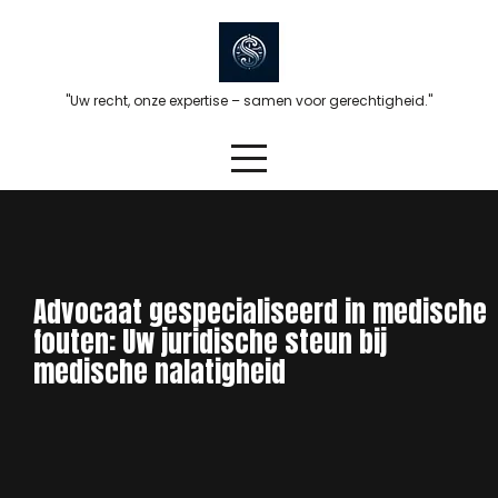
Skip
to
content
"Uw recht, onze expertise – samen voor gerechtigheid."
Advocaat gespecialiseerd in medische
fouten: Uw juridische steun bij
medische nalatigheid