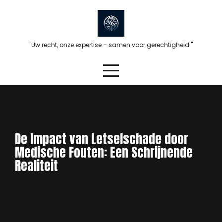
Skip
to
content
"Uw recht, onze expertise – samen voor gerechtigheid."
De Impact van Letselschade door
Medische Fouten: Een Schrijnende
Realiteit