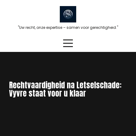
Skip
to
content
"Uw recht, onze expertise – samen voor gerechtigheid."
Rechtvaardigheid na Letselschade:
Vyvre staat voor u klaar