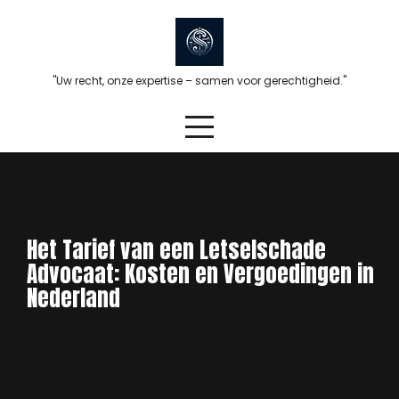
Skip
to
content
"Uw recht, onze expertise – samen voor gerechtigheid."
Het Tarief van een Letselschade
Advocaat: Kosten en Vergoedingen in
Nederland