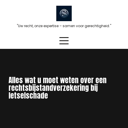
Skip
to
content
"Uw recht, onze expertise – samen voor gerechtigheid."
Alles wat u moet weten over een
rechtsbijstandverzekering bij
letselschade