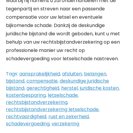
waarbij hij namens u zal onderhandelen met de
tegenpartij en streven naar een passende
compensatie voor uw letsel en eventuele
bijkomende schade. Dankzij de deskundige
juridische bijstand die wordt geboden, kunt u met
behulp van uw rechtsbijstandverzekering op een
professionele manier uw recht op
schadevergoeding voor letselschade nastreven.
Tags:
aansprakelijkheid
,
afsluiten
,
belangen
,
bijstand
,
compensatie
,
deskundige juridische
bijstand
,
gerechtigheid
,
herstel
,
juridische kosten
,
kostenbesparing
,
letselschade
,
rechtsbijstandverzekering
,
rechtsbijstandverzekering letselschade
,
rechtvaardigheid
,
rust en zekerheid
,
schadevergoeding
,
verzekering