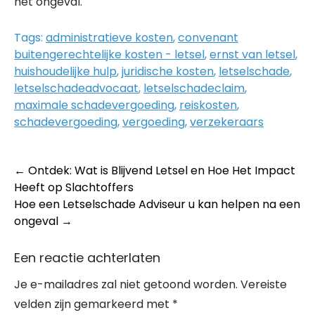
het ongeval.
Tags:
administratieve kosten
,
convenant
buitengerechtelijke kosten - letsel
,
ernst van letsel
,
huishoudelijke hulp
,
juridische kosten
,
letselschade
,
letselschadeadvocaat
,
letselschadeclaim
,
maximale schadevergoeding
,
reiskosten
,
schadevergoeding
,
vergoeding
,
verzekeraars
Post
←
Ontdek: Wat is Blijvend Letsel en Hoe Het Impact
Heeft op Slachtoffers
navigation
Hoe een Letselschade Adviseur u kan helpen na een
ongeval
→
Een reactie achterlaten
Je e-mailadres zal niet getoond worden.
Vereiste
velden zijn gemarkeerd met
*