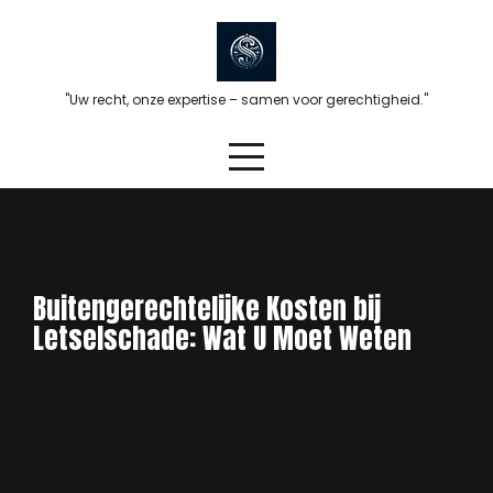
Skip
to
content
"Uw recht, onze expertise – samen voor gerechtigheid."
Buitengerechtelijke Kosten bij
Letselschade: Wat U Moet Weten