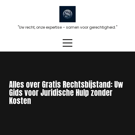
Skip
to
content
"Uw recht, onze expertise – samen voor gerechtigheid."
Alles over Gratis Rechtsbijstand: Uw
Gids voor Juridische Hulp zonder
Kosten