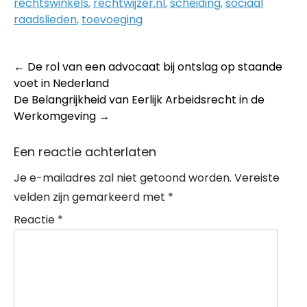
rechtswinkels
,
rechtwijzer.nl
,
scheiding
,
sociaal
raadslieden
,
toevoeging
Post
←
De rol van een advocaat bij ontslag op staande
voet in Nederland
navigation
De Belangrijkheid van Eerlijk Arbeidsrecht in de
Werkomgeving
→
Een reactie achterlaten
Je e-mailadres zal niet getoond worden.
Vereiste
velden zijn gemarkeerd met
*
Reactie
*