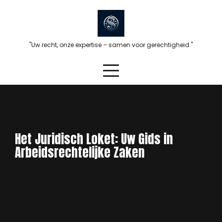
Skip
to
content
"Uw recht, onze expertise – samen voor gerechtigheid."
Het Juridisch Loket: Uw Gids in
Arbeidsrechtelijke Zaken