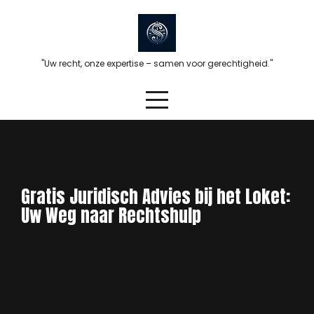
Skip
to
content
"Uw recht, onze expertise – samen voor gerechtigheid."
Gratis Juridisch Advies bij het Loket:
Uw Weg naar Rechtshulp