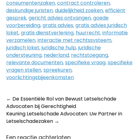
consumentenzaken
,
contract controleren
,
deskundige juristen
,
duidelijkheid zoeken
,
efficiënt
gesprek
,
gericht advies ontvangen
,
goede
voorbereiding
,
gratis advies
,
gratis advies juridisch
loket
,
gratis dienstverlening
,
huurrecht
,
informatie
verzamelen
,
interactie met rechtssysteem
,
juridisch loket
,
juridische hulp
,
juridische
ondersteuning
,
nederland
,
rechtstoegang
,
relevante documenten
,
specifieke vraag
,
specifieke
vragen stellen
,
spreekuren
,
voorlichtingsbijeenkomsten
Post
←
De Essentiële Rol van Bewust Letselschade
Advocaten bij Gerechtigheid
navigation
Keuning Letselschade Advocaten: Uw Partner in
Letselschadezaken
→
Een reactie achterlaten