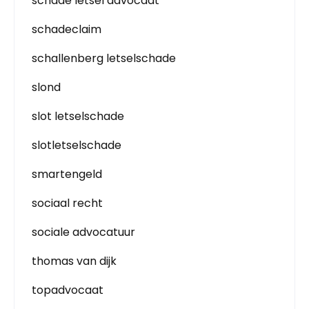
schade letsel advocaat
schadeclaim
schallenberg letselschade
slond
slot letselschade
slotletselschade
smartengeld
sociaal recht
sociale advocatuur
thomas van dijk
topadvocaat