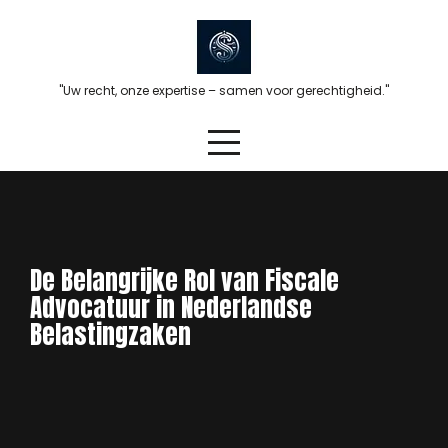
Skip
to
content
"Uw recht, onze expertise – samen voor gerechtigheid."
De Belangrijke Rol van Fiscale
Advocatuur in Nederlandse
Belastingzaken