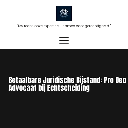
Skip
to
content
"Uw recht, onze expertise – samen voor gerechtigheid."
Betaalbare Juridische Bijstand: Pro Deo
Advocaat bij Echtscheiding