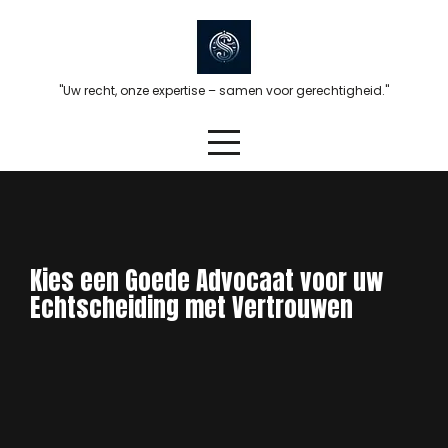
Skip
to
content
"Uw recht, onze expertise – samen voor gerechtigheid."
Kies een Goede Advocaat voor uw
Echtscheiding met Vertrouwen