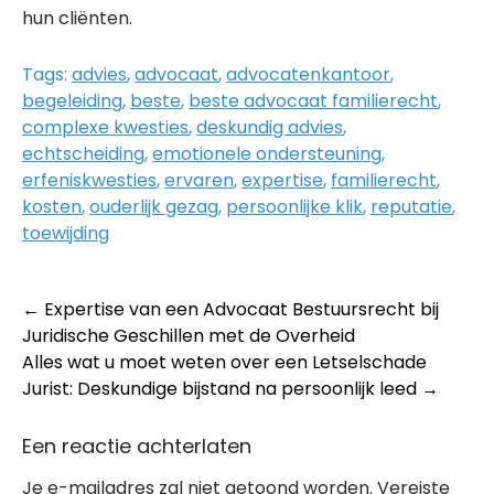
hun cliënten.
Tags:
advies
,
advocaat
,
advocatenkantoor
,
begeleiding
,
beste
,
beste advocaat familierecht
,
complexe kwesties
,
deskundig advies
,
echtscheiding
,
emotionele ondersteuning
,
erfeniskwesties
,
ervaren
,
expertise
,
familierecht
,
kosten
,
ouderlijk gezag
,
persoonlijke klik
,
reputatie
,
toewijding
Post
←
Expertise van een Advocaat Bestuursrecht bij
Juridische Geschillen met de Overheid
navigation
Alles wat u moet weten over een Letselschade
Jurist: Deskundige bijstand na persoonlijk leed
→
Een reactie achterlaten
Je e-mailadres zal niet getoond worden.
Vereiste