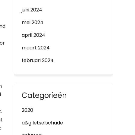
juni 2024
mei 2024
end
april 2024
oor
maart 2024
februari 2024
m
Categorieën
l
2020
.
at
a&g letselschade
t