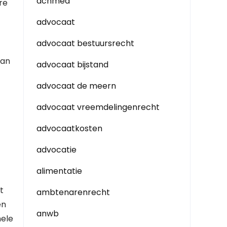
achmea
re
advocaat
advocaat bestuursrecht
van
advocaat bijstand
advocaat de meern
advocaat vreemdelingenrecht
advocaatkosten
advocatie
alimentatie
t
ambtenarenrecht
en
anwb
nele