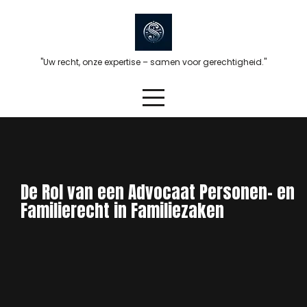
Skip
to
content
"Uw recht, onze expertise – samen voor gerechtigheid."
De Rol van een Advocaat Personen- en
Familierecht in Familiezaken