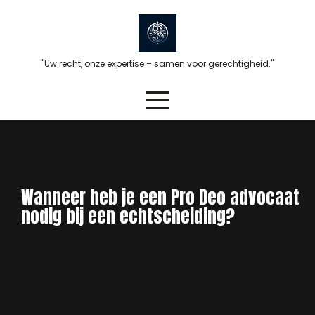
Skip
to
content
"Uw recht, onze expertise – samen voor gerechtigheid."
Wanneer heb je een Pro Deo advocaat
nodig bij een echtscheiding?