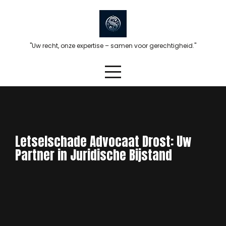
Skip
to
content
"Uw recht, onze expertise – samen voor gerechtigheid."
Letselschade Advocaat Drost: Uw
Partner in Juridische Bijstand