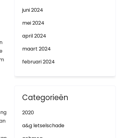
juni 2024
mei 2024
april 2024
en
maart 2024
e
rm
februari 2024
Categorieën
ing
2020
van
a&g letselschade