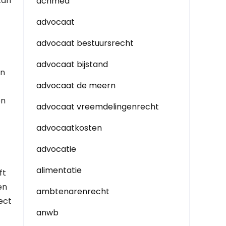
kan
achmea
advocaat
advocaat bestuursrecht
advocaat bijstand
an
advocaat de meern
en
advocaat vreemdelingenrecht
advocaatkosten
advocatie
alimentatie
ft
en
ambtenarenrecht
ect
anwb