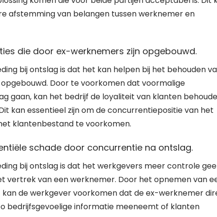
lossing komen die voor beide partijen acceptabel is. Dit 
tere afstemming van belangen tussen werknemer en
laties die door ex-werknemers zijn opgebouwd.
ing bij ontslag is dat het kan helpen bij het behouden v
jn opgebouwd. Door te voorkomen dat voormalige
g gaan, kan het bedrijf de loyaliteit van klanten behoud
it kan essentieel zijn om de concurrentiepositie van het
 het klantenbestand te voorkomen.
ntiële schade door concurrentie na ontslag.
ding bij ontslag is dat het werkgevers meer controle gee
het vertrek van een werknemer. Door het opnemen van e
t kan de werkgever voorkomen dat de ex-werknemer dir
 zo bedrijfsgevoelige informatie meeneemt of klanten