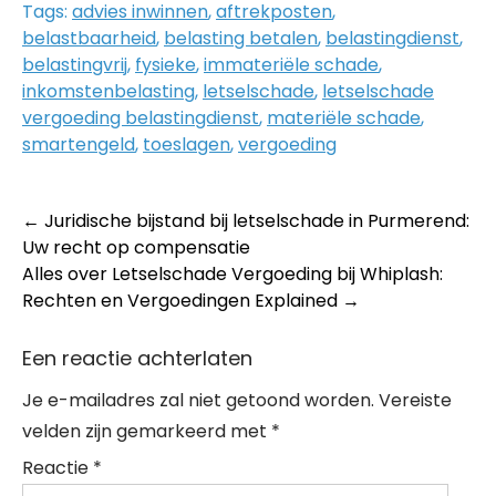
Tags:
advies inwinnen
,
aftrekposten
,
belastbaarheid
,
belasting betalen
,
belastingdienst
,
belastingvrij
,
fysieke
,
immateriële schade
,
inkomstenbelasting
,
letselschade
,
letselschade
vergoeding belastingdienst
,
materiële schade
,
smartengeld
,
toeslagen
,
vergoeding
Post
←
Juridische bijstand bij letselschade in Purmerend:
Uw recht op compensatie
navigation
Alles over Letselschade Vergoeding bij Whiplash:
Rechten en Vergoedingen Explained
→
Een reactie achterlaten
Je e-mailadres zal niet getoond worden.
Vereiste
velden zijn gemarkeerd met
*
Reactie
*